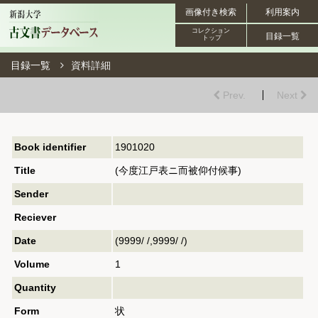
画像付き検索
利用案内
コレクション
目録一覧
トップ
目録一覧
資料詳細
Prev.
Next
Book identifier
1901020
Title
(今度江戸表ニ而被仰付候事)
Sender
Reciever
Date
(9999/ /,9999/ /)
Volume
1
Quantity
Form
状