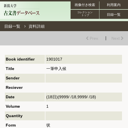
画像付き検索
利用案内
コレクション
目録一覧
トップ
目録一覧
資料詳細
Prev.
Next
Book identifier
1901017
Title
一筆申入候
Sender
Reciever
Date
(18日)(9999/ /18,9999/ /18)
Volume
1
Quantity
Form
状