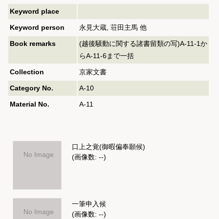
Keyword place
Keyword person
永見大蔵, 荘田主馬 他
Book remarks
(越後騒動に関する諸書留類の写)A-11-1か
らA-11-6まで一括
Collection
京家文書
Category No.
A-10
Material No.
A-11
口上之覚(御暇偏奉願候)
No Image
(画像数: --)
一筆申入候
No Image
(画像数: --)