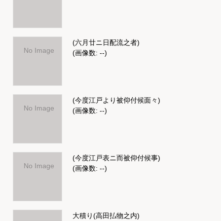
(六月廿ニ日配流之者)
No Image
(画像数: --)
(今度江戸より被仰付候面々)
No Image
(画像数: --)
(今度江戸表ニ而被仰付候事)
No Image
(画像数: --)
大積り(高田払物之内)