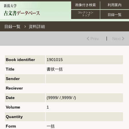
画像付き検索
利用案内
コレクション
目録一覧
トップ
目録一覧
資料詳細
Prev.
Next
Book identifier
1901015
Title
書状一括
Sender
Reciever
Date
(9999/ /,9999/ /)
Volume
1
Quantity
Form
一括