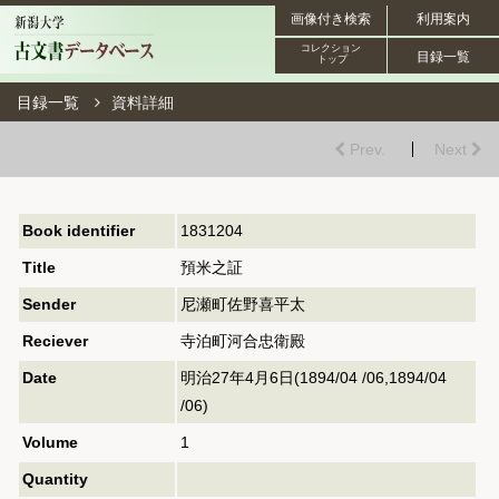
画像付き検索
利用案内
コレクション
目録一覧
トップ
目録一覧
資料詳細
Prev.
Next
Book identifier
1831204
Title
預米之証
Sender
尼瀬町佐野喜平太
Reciever
寺泊町河合忠衛殿
Date
明治27年4月6日(1894/04 /06,1894/04
/06)
Volume
1
Quantity