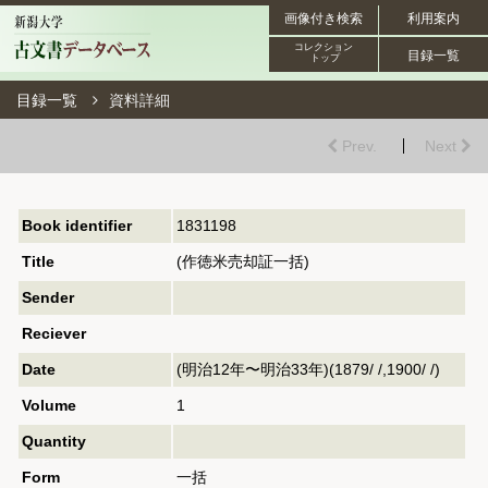
画像付き検索
利用案内
コレクション
目録一覧
トップ
目録一覧
資料詳細
Prev.
Next
Book identifier
1831198
Title
(作徳米売却証一括)
Sender
Reciever
Date
(明治12年〜明治33年)(1879/ /,1900/ /)
Volume
1
Quantity
Form
一括