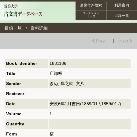
画像付き検索
利用案内
コレクション
目録一覧
トップ
目録一覧
資料詳細
Prev.
Next
Book identifier
1831186
Title
店卸帳
Sender
きぬ, 隼之助, 文八
Reciever
Date
安政6年1月吉日(1859/01 /,1859/01 /)
Volume
1
Quantity
Form
横