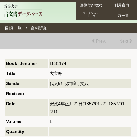
画像付き検索
利用案内
コレクション
目録一覧
トップ
目録一覧
資料詳細
Prev.
Next
Book identifier
1831174
Title
大宝帳
Sender
代太郎, 弥市郎, 文八
Reciever
Date
安政4年正月21日(1857/01 /21,1857/01
/21)
Volume
1
Quantity