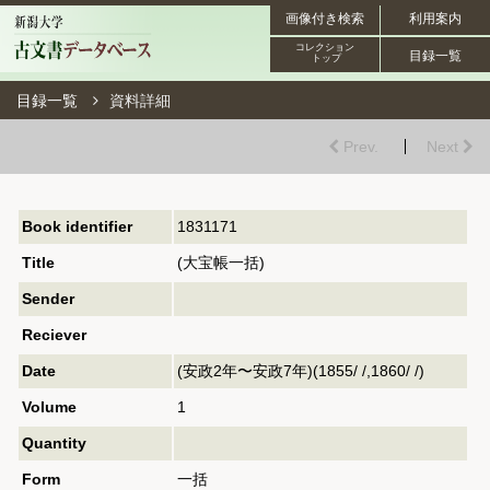
画像付き検索
利用案内
コレクション
目録一覧
トップ
目録一覧
資料詳細
Prev.
Next
Book identifier
1831171
Title
(大宝帳一括)
Sender
Reciever
Date
(安政2年〜安政7年)(1855/ /,1860/ /)
Volume
1
Quantity
Form
一括