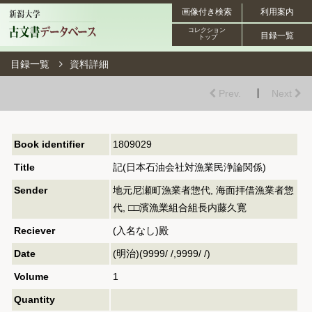
画像付き検索
利用案内
コレクション
目録一覧
トップ
目録一覧
資料詳細
Prev.
Next
Book identifier
1809029
Title
記(日本石油会社対漁業民浄論関係)
Sender
地元尼瀬町漁業者惣代, 海面拝借漁業者惣
代, □□濱漁業組合組長内藤久寛
Reciever
(入名なし)殿
Date
(明治)(9999/ /,9999/ /)
Volume
1
Quantity