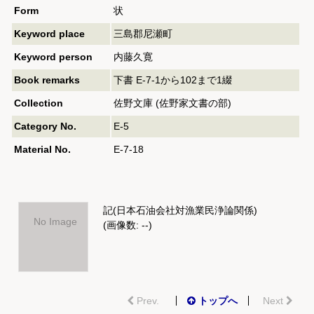
Form
状
Keyword place
三島郡尼瀬町
Keyword person
内藤久寛
Book remarks
下書 E-7-1から102まで1綴
Collection
佐野文庫 (佐野家文書の部)
Category No.
E-5
Material No.
E-7-18
記(日本石油会社対漁業民浄論関係)
No Image
(画像数: --)
Prev.
トップへ
Next