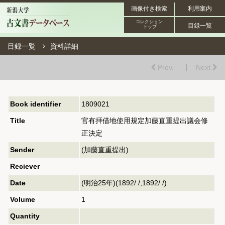
画像付き検索
利用案内
コレクション
目録一覧
トップ
目録一覧
資料詳細
Prev.
Next
Book identifier
1809021
Title
官有拝借地使用規定加藤直重提出議会修
正決定
Sender
(加藤直重提出)
Reciever
Date
(明治25年)(1892/ /,1892/ /)
Volume
1
Quantity