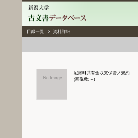
目録一覧
資料詳細
尼瀬町共有金収支保管ノ規約
No Image
(画像数: --)