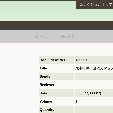
コレクション
トップ
Prev.
Next
Book identifier
1809013
Title
尼瀬町共有金収支保管
Sender
Reciever
Date
(9999/ /,9999/ /)
Volume
1
Quantity