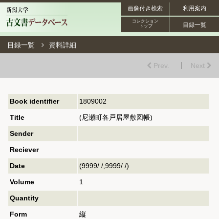
画像付き検索
利用案内
コレクション
目録一覧
トップ
目録一覧
資料詳細
Prev.
Next
Book identifier
1809002
Title
(尼瀬町各戸居屋敷図帳)
Sender
Reciever
Date
(9999/ /,9999/ /)
Volume
1
Quantity
Form
縦