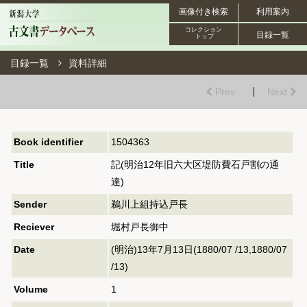
画像付き検索
利用案内
コレクション
目録一覧
トップ
目録一覧
資料詳細
Prev.
Next
Book identifier
1504363
Title
記(明治12年旧六大区堤防費石戸割の通
達)
Sender
鵜川上組持込戸長
Reciever
堀村戸長御中
Date
(明治)13年7月13日(1880/07 /13,1880/07
/13)
Volume
1