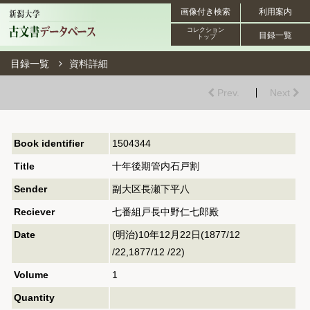
画像付き検索
利用案内
コレクション
目録一覧
トップ
目録一覧
資料詳細
Prev.
Next
Book identifier
1504344
Title
十年後期管内石戸割
Sender
副大区長瀬下平八
Reciever
七番組戸長中野仁七郎殿
Date
(明治)10年12月22日(1877/12
/22,1877/12 /22)
Volume
1
Quantity