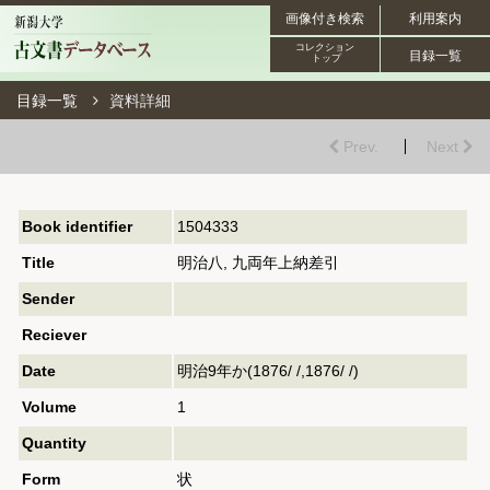
画像付き検索
利用案内
コレクション
目録一覧
トップ
目録一覧
資料詳細
Prev.
Next
Book identifier
1504333
Title
明治八, 九両年上納差引
Sender
Reciever
Date
明治9年か(1876/ /,1876/ /)
Volume
1
Quantity
Form
状