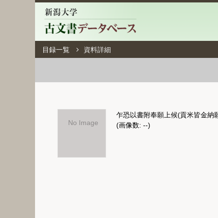
目録一覧
資料詳細
乍恐以書附奉願上候(貢米皆金納願
No Image
(画像数: --)