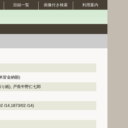
目録一覧
画像付き検索
利用案内
米皆金納願)
張り紙), 戸長中野仁七郎
/14,1873/02 /14)