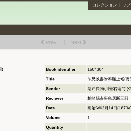
コレクション
トップ
Prev.
Next
)
Book identifier
1504304
Title
乍恐以書附奉願上候(貢
Sender
副戸長[春川善右衛門](
Reciever
柏崎縣参事鳥居断三殿
Date
明治6年2月14日(1873/02 
Volume
1
Quantity