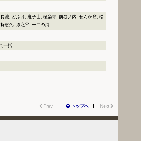
 長池, どぶけ, 鹿子山, 極楽寺, 前谷ノ内, せんか窪, 松
 折敷免, 原之谷, 一二の浦
筒で一括
Prev.
トップへ
Next