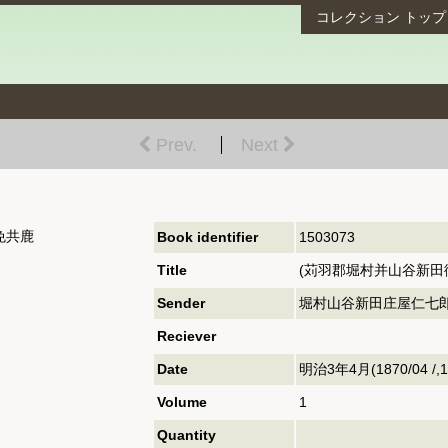
コレクション
トップ
Prev.
Next
免共鹿
Book identifier
1503073
Title
(苅羽郡堀村并山谷新田
Sender
堀村山谷新田庄屋仁七郎
Reciever
Date
明治3年4月(1870/04 /,18
Volume
1
Quantity