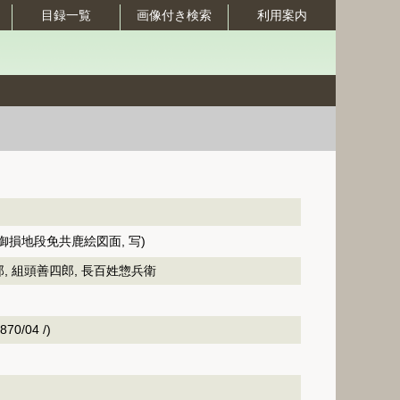
目録一覧
画像付き検索
利用案内
御損地段免共鹿絵図面, 写)
, 組頭善四郎, 長百姓惣兵衛
70/04 /)