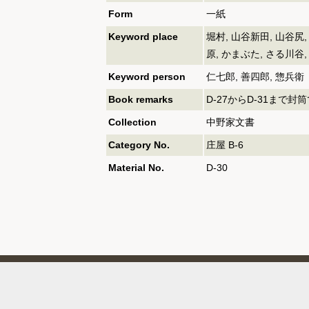
Form
一紙
Keyword place
堀村, 山谷新田, 山谷尻,
原, かまぶた, さる川谷,
Keyword person
仁七郎, 善四郎, 惣兵衛
Book remarks
D-27からD-31まで封
Collection
中野家文書
Category No.
庄屋 B-6
Material No.
D-30