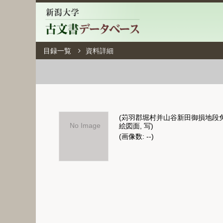
目録一覧
資料詳細
(苅羽郡堀村并山谷新田御損地段
No Image
絵図面, 写)
(画像数: --)