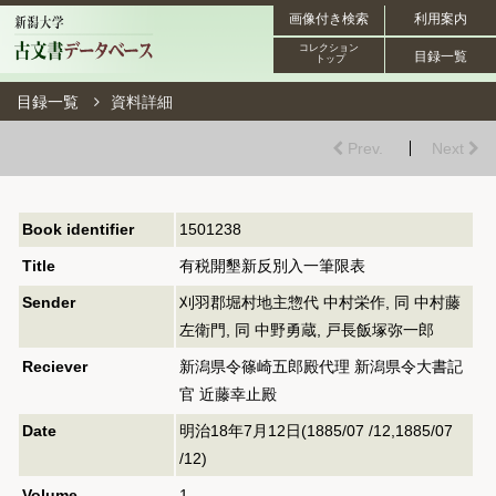
画像付き検索
利用案内
コレクション
目録一覧
トップ
目録一覧
資料詳細
Prev.
Next
Book identifier
1501238
Title
有税開墾新反別入一筆限表
Sender
刈羽郡堀村地主惣代 中村栄作, 同 中村藤
左衛門, 同 中野勇蔵, 戸長飯塚弥一郎
Reciever
新潟県令篠崎五郎殿代理 新潟県令大書記
官 近藤幸止殿
Date
明治18年7月12日(1885/07 /12,1885/07
/12)
Volume
1