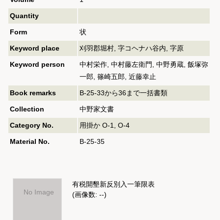
Quantity
Form
状
Keyword place
刈羽郡堀村, 字コヘナハ谷内, 字原
Keyword person
中村栄作, 中村藤左衛門, 中野勇蔵, 飯塚弥
一郎, 篠崎五郎, 近藤幸止
Book remarks
B-25-33から36まで一括書類
Collection
中野家文書
Category No.
用掛か O-1, O-4
Material No.
B-25-35
有税開墾新反別入一筆限表
No Image
(画像数: --)