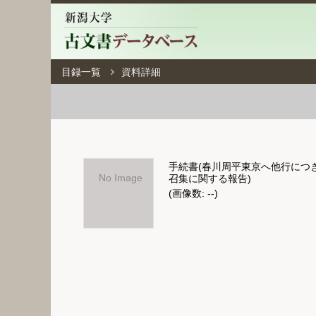
目録一覧
資料詳細
手続書(春川周平東京へ他行につ
No Image
召集に関する報告)
(画像数: --)