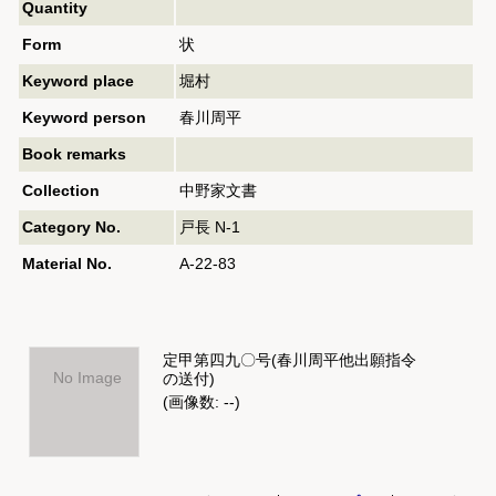
Quantity
Form
状
Keyword place
堀村
Keyword person
春川周平
Book remarks
Collection
中野家文書
Category No.
戸長 N-1
Material No.
A-22-83
定甲第四九〇号(春川周平他出願指令
No Image
の送付)
(画像数: --)