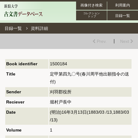
画像付き検索
利用案内
コレクション
目録一覧
トップ
目録一覧
資料詳細
Prev.
Next
Book identifier
1500184
Title
定甲第四九〇号(春川周平他出願指令の送
付)
Sender
刈羽郡役所
Reciever
堀村戸長中
Date
(明治)16年3月13日(1883/03 /13,1883/03
/13)
Volume
1