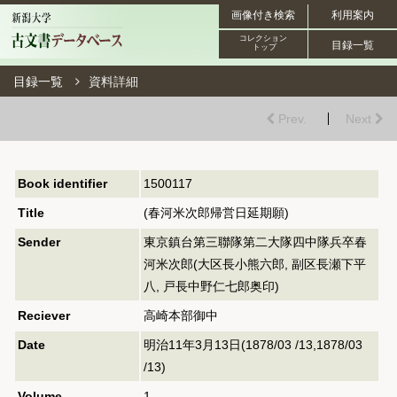
画像付き検索
利用案内
コレクション
目録一覧
トップ
目録一覧
資料詳細
Prev.
Next
Book identifier
1500117
Title
(春河米次郎帰営日延期願)
Sender
東京鎮台第三聯隊第二大隊四中隊兵卒春
河米次郎(大区長小熊六郎, 副区長瀬下平
八, 戸長中野仁七郎奥印)
Reciever
高崎本部御中
Date
明治11年3月13日(1878/03 /13,1878/03
/13)
Volume
1