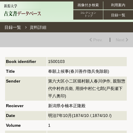
画像付き検索
利用案内
コレクション
目録一覧
トップ
目録一覧
資料詳細
Prev.
Next
Book identifier
1500103
Title
奉願上候事(春川善作徴兵免除願)
Sender
第六大区小二区堀村願人春川伊作, 親類惣
代中村作兵衛, 用掛中村仁七郎(戸長瀬下
平八奥印)
Reciever
新潟県令楠本正隆殿
Date
明治7年10月(1874/10 /,1874/10 /)
Volume
1