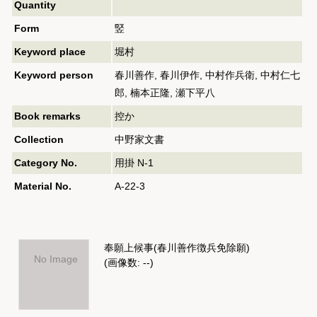
Quantity
Form
竪
Keyword place
堀村
Keyword person
春川善作, 春川伊作, 中村作兵衛, 中村仁七
郎, 楠本正隆, 瀬下平八
Book remarks
控か
Collection
中野家文書
Category No.
用掛 N-1
Material No.
A-22-3
奉願上候事(春川善作徴兵免除願)
No Image
(画像数: --)