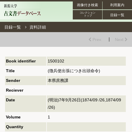
画像付き検索
利用案内
コレクション
目録一覧
トップ
目録一覧
資料詳細
Prev.
Next
Book identifier
1500102
Title
(徴兵使出張につき出頭命令)
Sender
本県庶務課
Reciever
Date
(明治)7年9月26日(1874/09 /26,1874/09
/26)
Volume
1
Quantity