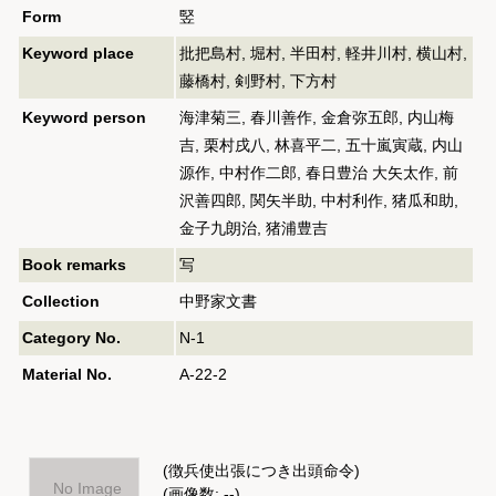
Form
竪
Keyword place
批把島村, 堀村, 半田村, 軽井川村, 横山村,
藤橋村, 剣野村, 下方村
Keyword person
海津菊三, 春川善作, 金倉弥五郎, 内山梅
吉, 栗村戌八, 林喜平二, 五十嵐寅蔵, 内山
源作, 中村作二郎, 春日豊治 大矢太作, 前
沢善四郎, 関矢半助, 中村利作, 猪瓜和助,
金子九朗治, 猪浦豊吉
Book remarks
写
Collection
中野家文書
Category No.
N-1
Material No.
A-22-2
(徴兵使出張につき出頭命令)
No Image
(画像数: --)