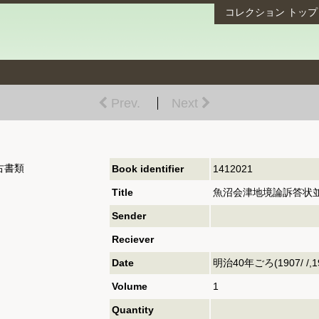
コレクション
トップ
Prev.
Next
古書類
Book identifier
1412021
Title
魚沼会津地境論訴答状並
Sender
Reciever
Date
明治40年ごろ(1907/ /,190
Volume
1
Quantity