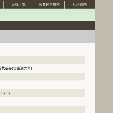
目録一覧
画像付き検索
利用案内
裁断書(古書類の写)
7/ /)