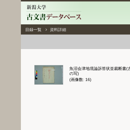
目録一覧
資料詳細
魚沼会津地境論訴答状並裁断書(
の写)
(画像数: 16)