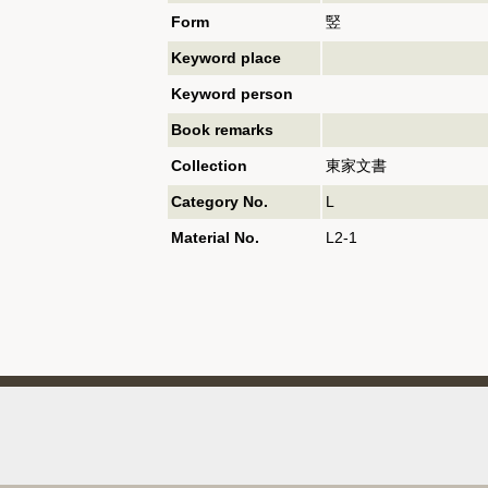
Form
竪
Keyword place
Keyword person
Book remarks
Collection
東家文書
Category No.
L
Material No.
L2-1