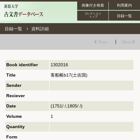
画像付き検索
利用案内
コレクション
目録一覧
トップ
目録一覧
資料詳細
Prev.
Next
Book identifier
1302016
Title
客船帳b17(土佐国)
Sender
Reciever
Date
(1751/ /,1805/ /)
Volume
1
Quantity
Form