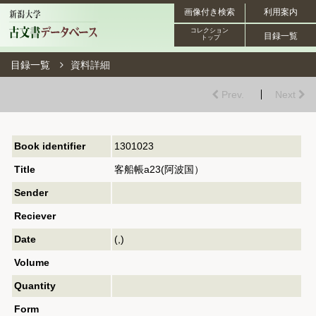
画像付き検索
利用案内
コレクション
目録一覧
トップ
目録一覧
資料詳細
Prev.
Next
Book identifier
1301023
Title
客船帳a23(阿波国）
Sender
Reciever
Date
(,)
Volume
Quantity
Form