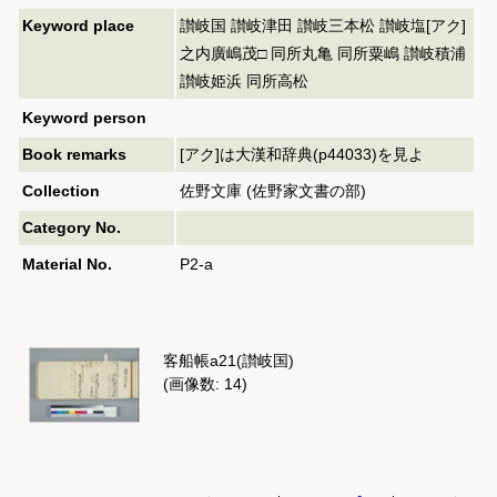
Keyword place
讃岐国 讃岐津田 讃岐三本松 讃岐塩[アク]
之内廣嶋茂□ 同所丸亀 同所粟嶋 讃岐積浦
讃岐姫浜 同所高松
Keyword person
Book remarks
[アク]は大漢和辞典(p44033)を見よ
Collection
佐野文庫 (佐野家文書の部)
Category No.
Material No.
P2-a
客船帳a21(讃岐国)
(画像数: 14)