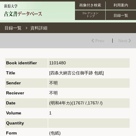
画像付き検索
利用案内
コレクション
目録一覧
トップ
目録一覧
資料詳細
Prev.
Next
Book identifier
1101480
Title
[四条大納言公任御手跡 包紙]
Sender
不明
Reciever
不明
Date
(明和4年カ)(1767/ /,1767/ /)
Volume
1
Quantity
Form
(包紙)