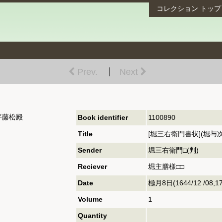
コレクション
トップ
Prev.
Next
平藤松殿
Book identifier
1100890
Title
[堀三右衛門書状](堀与
Sender
堀三右衛門□(判)
Reciever
堀主膳様□□
Date
極月8日(1644/12 /08,172
Volume
1
Quantity