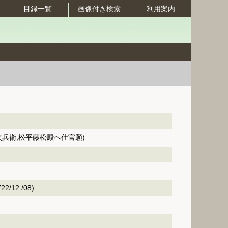
目録一覧
画像付き検索
利用案内
次兵衛,松平藤松殿へ仕官願)
2/12 /08)