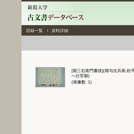
目録一覧
資料詳細
[堀三右衛門書状](堀与次兵衛,松
へ仕官願)
(画像数: 1)