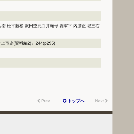
兵衛 松平藤松 沢田杢允白井頼母 堀軍平 内膳正 堀三右
市史(資料編2)』244(p295)
Prev.
トップへ
Next