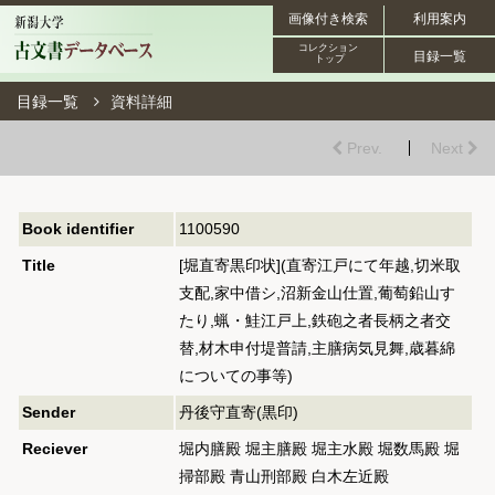
画像付き検索
利用案内
コレクション
目録一覧
トップ
目録一覧
資料詳細
Prev.
Next
Book identifier
1100590
Title
[堀直寄黒印状](直寄江戸にて年越,切米取
支配,家中借シ,沼新金山仕置,葡萄鉛山す
たり,蝋・鮭江戸上,鉄砲之者長柄之者交
替,材木申付堤普請,主膳病気見舞,歳暮綿
についての事等)
Sender
丹後守直寄(黒印)
Reciever
堀内膳殿 堀主膳殿 堀主水殿 堀数馬殿 堀
掃部殿 青山刑部殿 白木左近殿