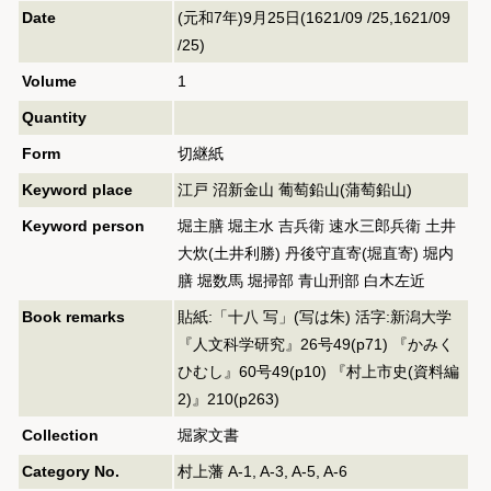
Date
(元和7年)9月25日(1621/09 /25,1621/09
/25)
Volume
1
Quantity
Form
切継紙
Keyword place
江戸 沼新金山 葡萄鉛山(蒲萄鉛山)
Keyword person
堀主膳 堀主水 吉兵衛 速水三郎兵衛 土井
大炊(土井利勝) 丹後守直寄(堀直寄) 堀内
膳 堀数馬 堀掃部 青山刑部 白木左近
Book remarks
貼紙:「十八 写」(写は朱) 活字:新潟大学
『人文科学研究』26号49(p71) 『かみく
ひむし』60号49(p10) 『村上市史(資料編
2)』210(p263)
Collection
堀家文書
Category No.
村上藩 A-1, A-3, A-5, A-6