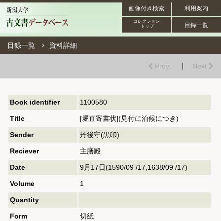
画像付き検索
利用案内
コレクション
目録一覧
トップ
目録一覧
資料詳細
Prev.
Next
Book identifier
1100580
Title
[堀直寄書状](見付に泊候につき)
Sender
丹後守(黒印)
Reciever
主膳殿
Date
9月17日(1590/09 /17,1638/09 /17)
Volume
1
Quantity
Form
切紙