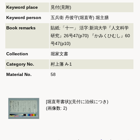
Keyword place
見付(見附)
Keyword person
五兵衛 丹後守(堀直寄) 堀主膳
Book remarks
貼紙:「十一」 活字:新潟大学『人文科学
研究』26号47(p70) 『かみくひむし』60
号47(p10)
Collection
堀家文書
Category No.
村上藩 A-1
Material No.
58
[堀直寄書状](見付に泊候につき)
(画像数: 2)