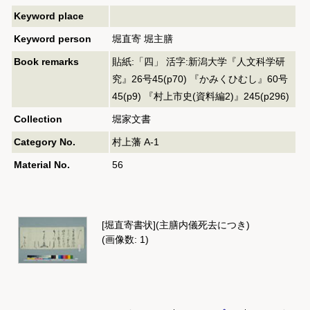
Keyword place
Keyword person
堀直寄 堀主膳
Book remarks
貼紙:「四」 活字:新潟大学『人文科学研
究』26号45(p70) 『かみくひむし』60号
45(p9) 『村上市史(資料編2)』245(p296)
Collection
堀家文書
Category No.
村上藩 A-1
Material No.
56
[堀直寄書状](主膳内儀死去につき)
(画像数: 1)