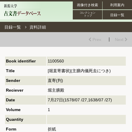
画像付き検索
利用案内
コレクション
目録一覧
トップ
目録一覧
資料詳細
Prev.
Next
Book identifier
1100560
Title
[堀直寄書状](主膳内儀死去につき)
Sender
直寄(判)
Reciever
堀主膳殿
Date
7月27日(1578/07 /27,1638/07 /27)
Volume
1
Quantity
Form
折紙