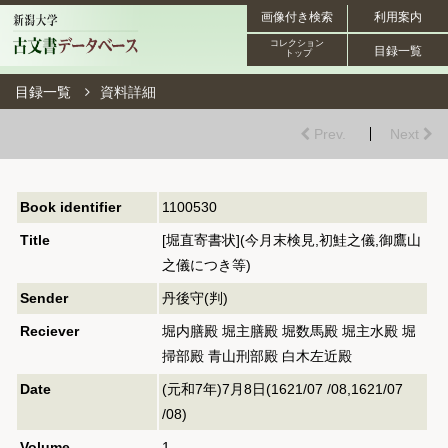
画像付き検索
利用案内
コレクション
目録一覧
トップ
目録一覧
資料詳細
Prev.
Next
Book identifier
1100530
Title
[堀直寄書状](今月末検見,初鮭之儀,御鷹山
之儀につき等)
Sender
丹後守(判)
Reciever
堀内膳殿 堀主膳殿 堀数馬殿 堀主水殿 堀
掃部殿 青山刑部殿 白木左近殿
Date
(元和7年)7月8日(1621/07 /08,1621/07
/08)
Volume
1