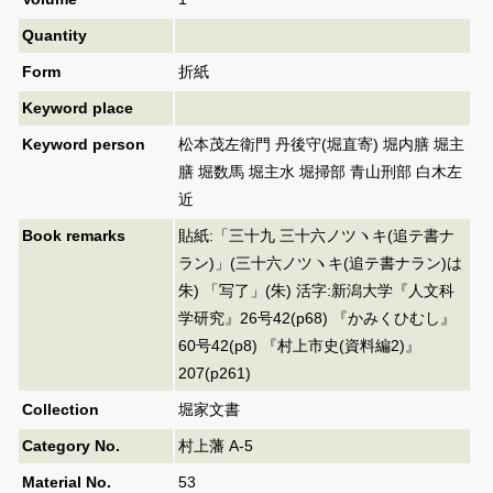
Quantity
Form
折紙
Keyword place
Keyword person
松本茂左衛門 丹後守(堀直寄) 堀内膳 堀主
膳 堀数馬 堀主水 堀掃部 青山刑部 白木左
近
Book remarks
貼紙:「三十九 三十六ノツヽキ(追テ書ナ
ラン)」(三十六ノツヽキ(追テ書ナラン)は
朱) 「写了」(朱) 活字:新潟大学『人文科
学研究』26号42(p68) 『かみくひむし』
60号42(p8) 『村上市史(資料編2)』
207(p261)
Collection
堀家文書
Category No.
村上藩 A-5
Material No.
53