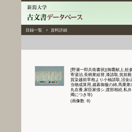
目録一覧
資料詳細
[野瀬一郎兵衛書状](御鷹献上,鮭
寄湯治,長柄衆組替,漆請取,筑前
賀染越前宰相より小袖請取,沼金山
当物成算用,歳暮御服の綿,馬乗衆
丸在番,家臣家借シ,渡部相続,私
燭につき等)
(画像数: 8)