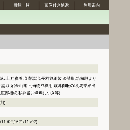
目録一覧
画像付き検索
利用案内
鷹献上,鮭参着,直寄湯治,長柄衆組替,漆請取,筑前殿より
請取,沼金山運上,当物成算用,歳暮御服の綿,馬乗衆出
,渡部相続,私弁当并蝋燭につき等)
判)
 /02,1621/11 /02)