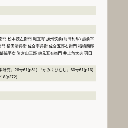
門 松本茂左衛門 堀直寄 加州筑前(前田利常) 越前宰
衛門 横田清兵衛 佐合宇兵衛 佐合五郎右衛門 福嶋四郎
部孫平次 岩倉山三郎 鶴見五右衛門 井上角太夫 羽田
究』26号61(p81) 『かみくひむし』60号61(p16)
8(p272)