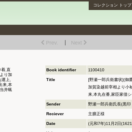
コレクション
トップ
Prev.
Next
参着,直
Book identifier
1100410
殿より加
運上,
Title
[野瀬一郎兵衛書状](御
出来,本
加賀染越前宰相より小袖
弁当并蝋
来,本丸在番,家臣家借シ
Sender
野瀬一郎兵衛氏長(黒印 
Reciever
主膳正様
Date
(元和7年)11月2日(1621/11