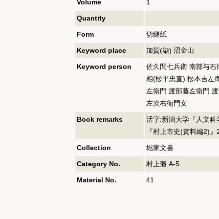
Volume
1
Quantity
Form
切継紙
Keyword place
加賀(染) 沼金山
Keyword person
佐久間七兵衛 南部与右衛
相(松平忠直) 松本吉左
左衛門 渡部藤左衛門 渡
左次右衛門女
Book remarks
活字:新潟大学『人文科学研
『村上市史(資料編2)』21
Collection
堀家文書
Category No.
村上藩 A-5
Material No.
41