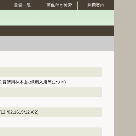
目録一覧
画像付き検索
利用案内
言,普請用林木,鮭,蝋燭入用等につき)
 /02,1619/12 /02)