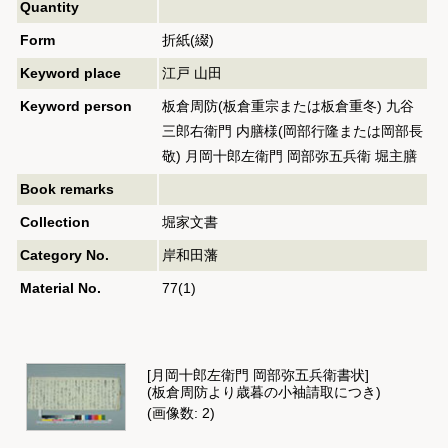
Quantity
Form
折紙(綴)
Keyword place
江戸 山田
Keyword person
板倉周防(板倉重宗または板倉重冬) 九谷
三郎右衛門 内膳様(岡部行隆または岡部長
敬) 月岡十郎左衛門 岡部弥五兵衛 堀主膳
Book remarks
Collection
堀家文書
Category No.
岸和田藩
Material No.
77(1)
[月岡十郎左衛門 岡部弥五兵衛書状]
(板倉周防より歳暮の小袖請取につき)
(画像数: 2)